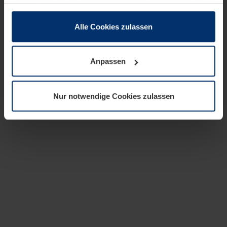
zusammen, die Sie ihnen bereitgestellt haben oder die
sie im Rahmen Ihrer Nutzung der Dienste gesammelt
haben.
Alle Cookies zulassen
Rechtlich können wir Cookies auf Ihrem Gerät speichern,
wenn diese für den Betrieb dieser Seite unbedingt
Anpassen
notwendig sind. Für alle anderen Cookie-Typen benötigen
wir Ihre Erlaubnis. Ihre Einwilligung können Sie jederzeit
in der Cookie-Erläuterung auf der Seite
Nur notwendige Cookies zulassen
Datenschutzerklärung
unserer Website ändern oder
widerrufen.