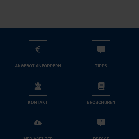
AN­GE­BOT AN­FOR­DERN
TIPPS
KON­TAKT
BRO­SCHÜ­REN