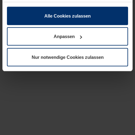
zusammen, die Sie ihnen bereitgestellt haben oder die
sie im Rahmen Ihrer Nutzung der Dienste gesammelt
haben.
Alle Cookies zulassen
Rechtlich können wir Cookies auf Ihrem Gerät speichern,
wenn diese für den Betrieb dieser Seite unbedingt
Anpassen
notwendig sind. Für alle anderen Cookie-Typen benötigen
wir Ihre Erlaubnis. Ihre Einwilligung können Sie jederzeit
in der Cookie-Erläuterung auf der Seite
Nur notwendige Cookies zulassen
Datenschutzerklärung
unserer Website ändern oder
widerrufen.