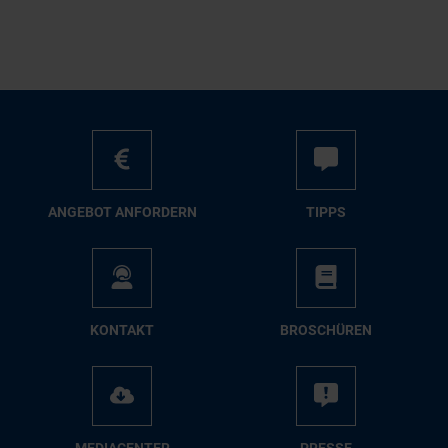
AN­GE­BOT AN­FOR­DERN
TIPPS
KON­TAKT
BRO­SCHÜ­REN