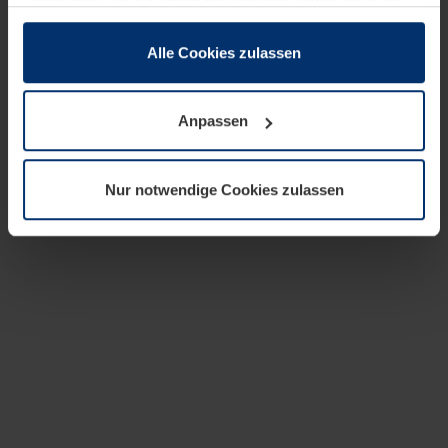
zusammen, die Sie ihnen bereitgestellt haben oder die
sie im Rahmen Ihrer Nutzung der Dienste gesammelt
haben.
Alle Cookies zulassen
Rechtlich können wir Cookies auf Ihrem Gerät speichern,
wenn diese für den Betrieb dieser Seite unbedingt
Anpassen
notwendig sind. Für alle anderen Cookie-Typen benötigen
wir Ihre Erlaubnis. Ihre Einwilligung können Sie jederzeit
in der Cookie-Erläuterung auf der Seite
Nur notwendige Cookies zulassen
Datenschutzerklärung
unserer Website ändern oder
widerrufen.