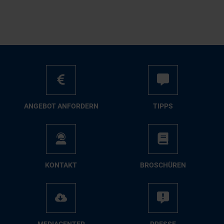
AN­GE­BOT AN­FOR­DERN
TIPPS
KON­TAKT
BRO­SCHÜ­REN