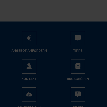
AN­GE­BOT AN­FOR­DERN
TIPPS
KON­TAKT
BRO­SCHÜ­REN