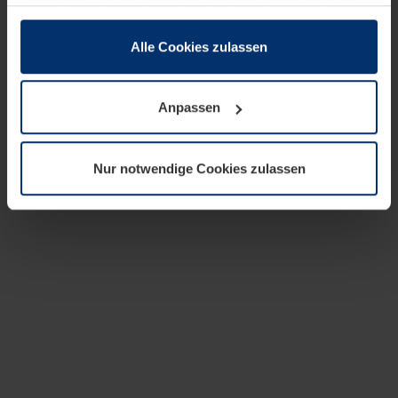
zusammen, die Sie ihnen bereitgestellt haben oder die
sie im Rahmen Ihrer Nutzung der Dienste gesammelt
haben.
Alle Cookies zulassen
Rechtlich können wir Cookies auf Ihrem Gerät speichern,
wenn diese für den Betrieb dieser Seite unbedingt
Anpassen
notwendig sind. Für alle anderen Cookie-Typen benötigen
wir Ihre Erlaubnis. Ihre Einwilligung können Sie jederzeit
in der Cookie-Erläuterung auf der Seite
Nur notwendige Cookies zulassen
Datenschutzerklärung
unserer Website ändern oder
widerrufen.