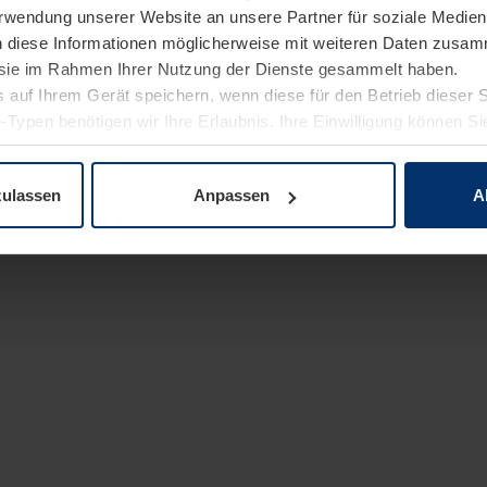
Verwendung unserer Website an unsere Partner für soziale Medi
n diese Informationen möglicherweise mit weiteren Daten zusam
e sie im Rahmen Ihrer Nutzung der Dienste gesammelt haben.
 auf Ihrem Gerät speichern, wenn diese für den Betrieb dieser 
-Typen benötigen wir Ihre Erlaubnis. Ihre Einwilligung können Sie
enschutzerklärung
unserer Website ändern oder widerrufen.
zulassen
Anpassen
A