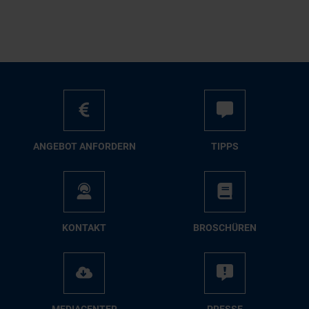
AN­GE­BOT AN­FOR­DERN
TIPPS
KON­TAKT
BRO­SCHÜ­REN