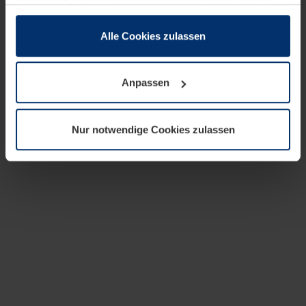
zusammen, die Sie ihnen bereitgestellt haben oder die
sie im Rahmen Ihrer Nutzung der Dienste gesammelt
haben.
Alle Cookies zulassen
Rechtlich können wir Cookies auf Ihrem Gerät speichern,
wenn diese für den Betrieb dieser Seite unbedingt
Anpassen
notwendig sind. Für alle anderen Cookie-Typen benötigen
wir Ihre Erlaubnis. Ihre Einwilligung können Sie jederzeit
in der Cookie-Erläuterung auf der Seite
Nur notwendige Cookies zulassen
Datenschutzerklärung
unserer Website ändern oder
widerrufen.