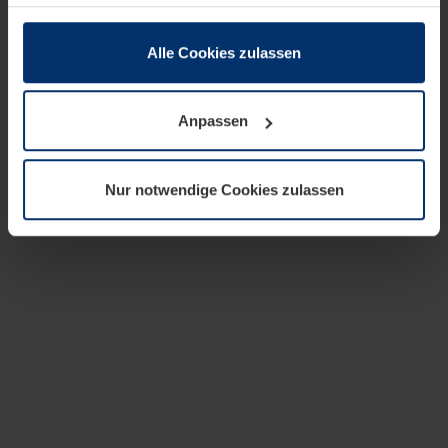
zusammen, die Sie ihnen bereitgestellt haben oder die
sie im Rahmen Ihrer Nutzung der Dienste gesammelt
haben.
Alle Cookies zulassen
Rechtlich können wir Cookies auf Ihrem Gerät speichern,
wenn diese für den Betrieb dieser Seite unbedingt
Anpassen
notwendig sind. Für alle anderen Cookie-Typen benötigen
wir Ihre Erlaubnis. Ihre Einwilligung können Sie jederzeit
in der Cookie-Erläuterung auf der Seite
Nur notwendige Cookies zulassen
Datenschutzerklärung
unserer Website ändern oder
widerrufen.