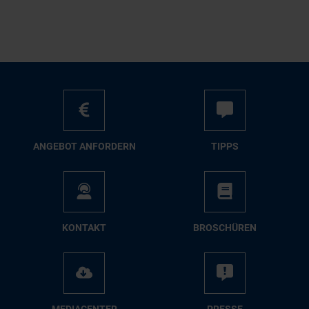
AN­GE­BOT AN­FOR­DERN
TIPPS
KON­TAKT
BRO­SCHÜ­REN