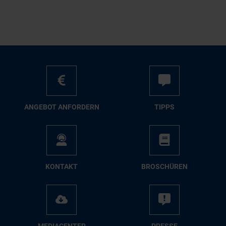
AN­GE­BOT AN­FOR­DERN
TIPPS
KON­TAKT
BRO­SCHÜ­REN