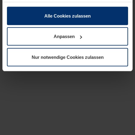
zusammen, die Sie ihnen bereitgestellt haben oder die
sie im Rahmen Ihrer Nutzung der Dienste gesammelt
haben.
Alle Cookies zulassen
Rechtlich können wir Cookies auf Ihrem Gerät speichern,
wenn diese für den Betrieb dieser Seite unbedingt
Anpassen
notwendig sind. Für alle anderen Cookie-Typen benötigen
wir Ihre Erlaubnis. Ihre Einwilligung können Sie jederzeit
in der Cookie-Erläuterung auf der Seite
Nur notwendige Cookies zulassen
Datenschutzerklärung
unserer Website ändern oder
widerrufen.