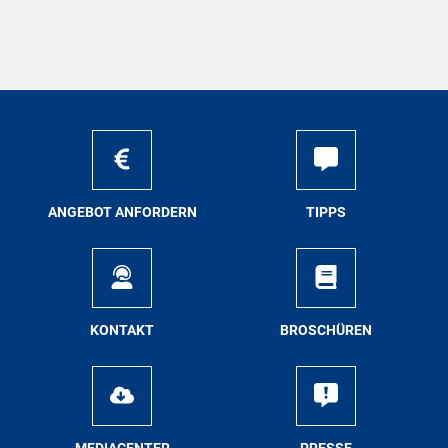
AN­GE­BOT AN­FOR­DERN
TIPPS
KON­TAKT
BRO­SCHÜ­REN