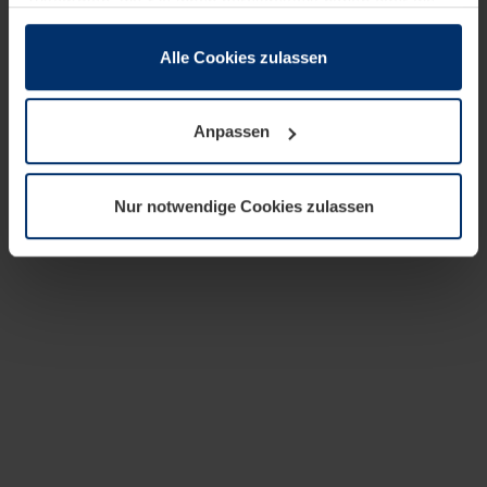
zusammen, die Sie ihnen bereitgestellt haben oder die
sie im Rahmen Ihrer Nutzung der Dienste gesammelt
haben.
Alle Cookies zulassen
Rechtlich können wir Cookies auf Ihrem Gerät speichern,
wenn diese für den Betrieb dieser Seite unbedingt
Anpassen
notwendig sind. Für alle anderen Cookie-Typen benötigen
wir Ihre Erlaubnis. Ihre Einwilligung können Sie jederzeit
in der Cookie-Erläuterung auf der Seite
Nur notwendige Cookies zulassen
Datenschutzerklärung
unserer Website ändern oder
widerrufen.