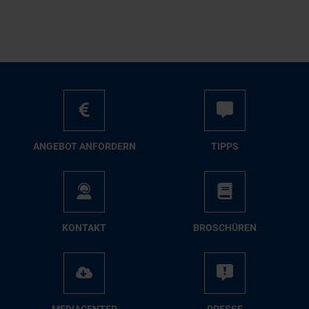
AN­GE­BOT AN­FOR­DERN
TIPPS
KON­TAKT
BRO­SCHÜ­REN