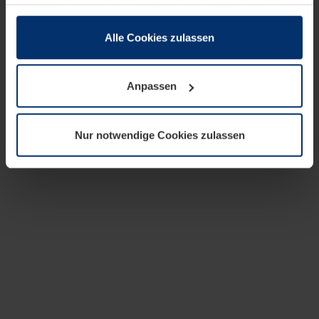
zusammen, die Sie ihnen bereitgestellt haben oder die
sie im Rahmen Ihrer Nutzung der Dienste gesammelt
haben.
Alle Cookies zulassen
Rechtlich können wir Cookies auf Ihrem Gerät speichern,
wenn diese für den Betrieb dieser Seite unbedingt
Anpassen
notwendig sind. Für alle anderen Cookie-Typen benötigen
wir Ihre Erlaubnis. Ihre Einwilligung können Sie jederzeit
in der Cookie-Erläuterung auf der Seite
Nur notwendige Cookies zulassen
Datenschutzerklärung
unserer Website ändern oder
widerrufen.