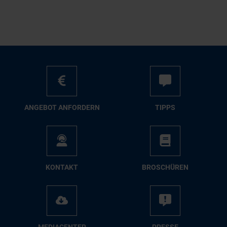
AN­GE­BOT AN­FOR­DERN
TIPPS
KON­TAKT
BRO­SCHÜ­REN