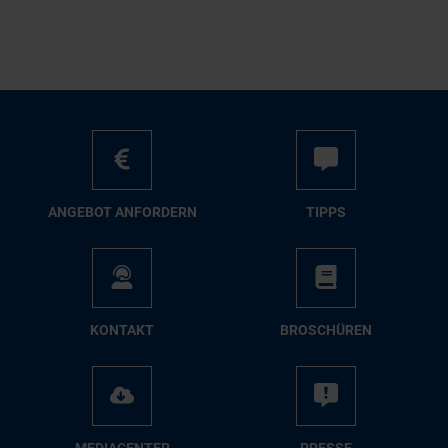
AN­GE­BOT AN­FOR­DERN
TIPPS
KON­TAKT
BRO­SCHÜ­REN