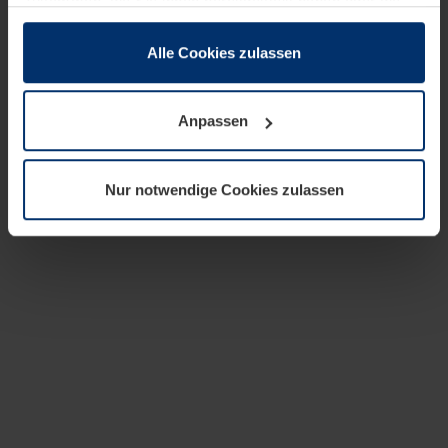
zusammen, die Sie ihnen bereitgestellt haben oder die
sie im Rahmen Ihrer Nutzung der Dienste gesammelt
haben.
Alle Cookies zulassen
Rechtlich können wir Cookies auf Ihrem Gerät speichern,
wenn diese für den Betrieb dieser Seite unbedingt
Anpassen
notwendig sind. Für alle anderen Cookie-Typen benötigen
wir Ihre Erlaubnis. Ihre Einwilligung können Sie jederzeit
in der Cookie-Erläuterung auf der Seite
Nur notwendige Cookies zulassen
Datenschutzerklärung
unserer Website ändern oder
widerrufen.