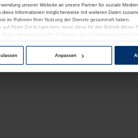
Verwendung unserer Website an unsere Partner für soziale Medi
n diese Informationen möglicherweise mit weiteren Daten zusam
e sie im Rahmen Ihrer Nutzung der Dienste gesammelt haben.
 auf Ihrem Gerät speichern, wenn diese für den Betrieb dieser 
-Typen benötigen wir Ihre Erlaubnis. Ihre Einwilligung können Sie
enschutzerklärung
unserer Website ändern oder widerrufen.
zulassen
Anpassen
A