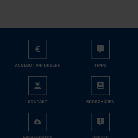
AN­GE­BOT AN­FOR­DERN
TIPPS
KON­TAKT
BRO­SCHÜ­REN