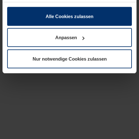
zusammen, die Sie ihnen bereitgestellt haben oder die
sie im Rahmen Ihrer Nutzung der Dienste gesammelt
haben.
Alle Cookies zulassen
Rechtlich können wir Cookies auf Ihrem Gerät speichern,
wenn diese für den Betrieb dieser Seite unbedingt
Anpassen
notwendig sind. Für alle anderen Cookie-Typen benötigen
wir Ihre Erlaubnis. Ihre Einwilligung können Sie jederzeit
in der Cookie-Erläuterung auf der Seite
Nur notwendige Cookies zulassen
Datenschutzerklärung
unserer Website ändern oder
widerrufen.