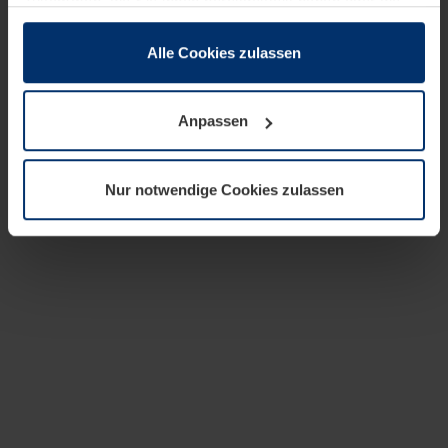
zusammen, die Sie ihnen bereitgestellt haben oder die
sie im Rahmen Ihrer Nutzung der Dienste gesammelt
haben.
Alle Cookies zulassen
Rechtlich können wir Cookies auf Ihrem Gerät speichern,
wenn diese für den Betrieb dieser Seite unbedingt
Anpassen
notwendig sind. Für alle anderen Cookie-Typen benötigen
wir Ihre Erlaubnis. Ihre Einwilligung können Sie jederzeit
in der Cookie-Erläuterung auf der Seite
Nur notwendige Cookies zulassen
Datenschutzerklärung
unserer Website ändern oder
widerrufen.