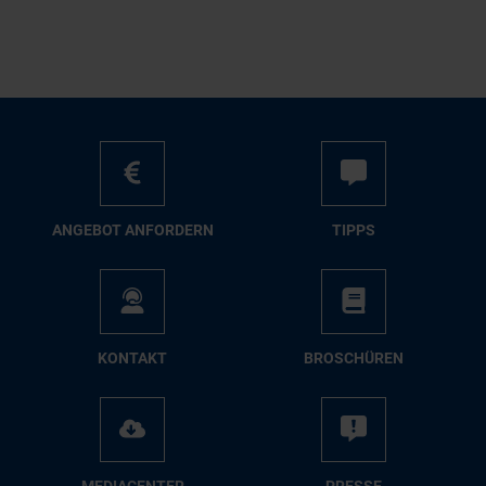
AN­GE­BOT AN­FOR­DERN
TIPPS
KON­TAKT
BRO­SCHÜ­REN