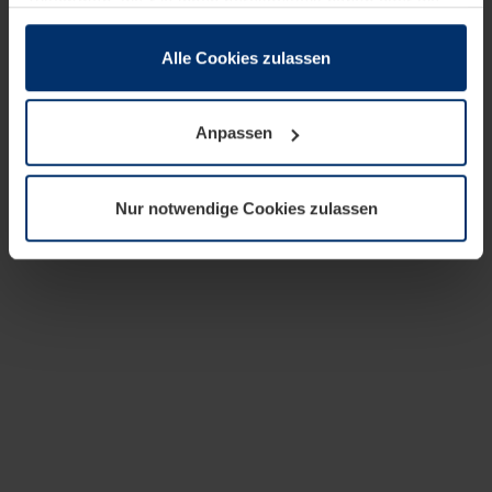
zusammen, die Sie ihnen bereitgestellt haben oder die
sie im Rahmen Ihrer Nutzung der Dienste gesammelt
haben.
Alle Cookies zulassen
Rechtlich können wir Cookies auf Ihrem Gerät speichern,
wenn diese für den Betrieb dieser Seite unbedingt
Anpassen
notwendig sind. Für alle anderen Cookie-Typen benötigen
wir Ihre Erlaubnis. Ihre Einwilligung können Sie jederzeit
in der Cookie-Erläuterung auf der Seite
Nur notwendige Cookies zulassen
Datenschutzerklärung
unserer Website ändern oder
widerrufen.