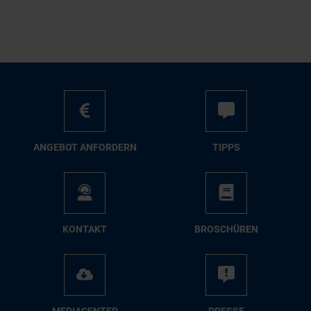
AN­GE­BOT AN­FOR­DERN
TIPPS
KON­TAKT
BRO­SCHÜ­REN