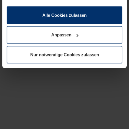
zusammen, die Sie ihnen bereitgestellt haben oder die
sie im Rahmen Ihrer Nutzung der Dienste gesammelt
haben.
Alle Cookies zulassen
Rechtlich können wir Cookies auf Ihrem Gerät speichern,
wenn diese für den Betrieb dieser Seite unbedingt
Anpassen
notwendig sind. Für alle anderen Cookie-Typen benötigen
wir Ihre Erlaubnis. Ihre Einwilligung können Sie jederzeit
in der Cookie-Erläuterung auf der Seite
Nur notwendige Cookies zulassen
Datenschutzerklärung
unserer Website ändern oder
widerrufen.