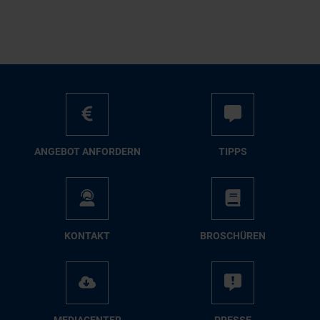
AN­GE­BOT AN­FOR­DERN
TIPPS
KON­TAKT
BRO­SCHÜ­REN