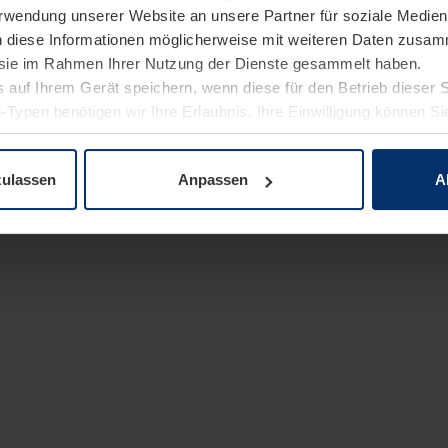
Verwendung unserer Website an unsere Partner für soziale Medi
n diese Informationen möglicherweise mit weiteren Daten zusam
e sie im Rahmen Ihrer Nutzung der Dienste gesammelt haben.
 auf Ihrem Gerät speichern, wenn diese für den Betrieb dieser 
-Typen benötigen wir Ihre Erlaubnis. Ihre Einwilligung können Sie
enschutzerklärung
unserer Website ändern oder widerrufen.
zulassen
Anpassen
A