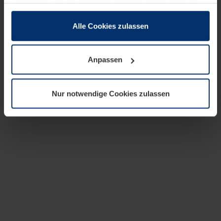
zusammen, die Sie ihnen bereitgestellt haben oder die
sie im Rahmen Ihrer Nutzung der Dienste gesammelt
haben.
Alle Cookies zulassen
Rechtlich können wir Cookies auf Ihrem Gerät speichern,
wenn diese für den Betrieb dieser Seite unbedingt
Anpassen
notwendig sind. Für alle anderen Cookie-Typen benötigen
wir Ihre Erlaubnis. Ihre Einwilligung können Sie jederzeit
in der Cookie-Erläuterung auf der Seite
Nur notwendige Cookies zulassen
Datenschutzerklärung
unserer Website ändern oder
widerrufen.