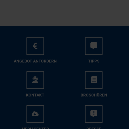
AN­GE­BOT AN­FOR­DERN
TIPPS
KON­TAKT
BRO­SCHÜ­REN