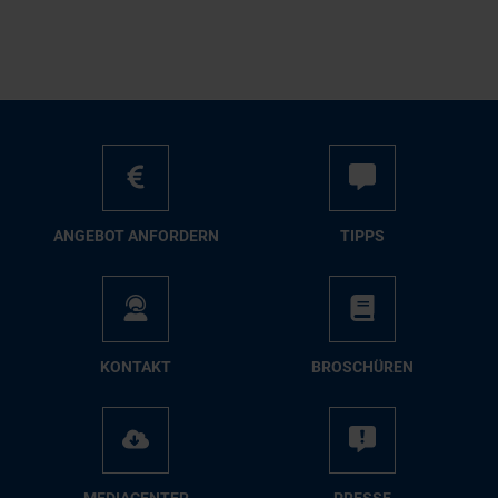
AN­GE­BOT AN­FOR­DERN
TIPPS
KON­TAKT
BRO­SCHÜ­REN