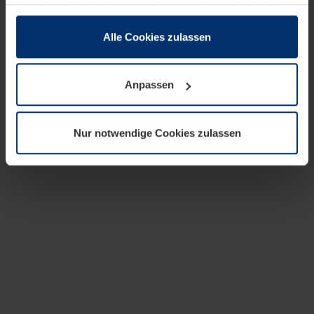
zusammen, die Sie ihnen bereitgestellt haben oder die
sie im Rahmen Ihrer Nutzung der Dienste gesammelt
haben.
Alle Cookies zulassen
Rechtlich können wir Cookies auf Ihrem Gerät speichern,
wenn diese für den Betrieb dieser Seite unbedingt
Anpassen
notwendig sind. Für alle anderen Cookie-Typen benötigen
wir Ihre Erlaubnis. Ihre Einwilligung können Sie jederzeit
in der Cookie-Erläuterung auf der Seite
Nur notwendige Cookies zulassen
Datenschutzerklärung
unserer Website ändern oder
widerrufen.