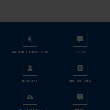
AN­GE­BOT AN­FOR­DERN
TIPPS
KON­TAKT
BRO­SCHÜ­REN