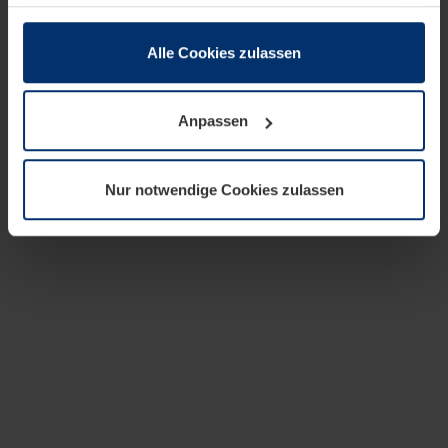
zusammen, die Sie ihnen bereitgestellt haben oder die
sie im Rahmen Ihrer Nutzung der Dienste gesammelt
haben.
Alle Cookies zulassen
Rechtlich können wir Cookies auf Ihrem Gerät speichern,
wenn diese für den Betrieb dieser Seite unbedingt
Anpassen
notwendig sind. Für alle anderen Cookie-Typen benötigen
wir Ihre Erlaubnis. Ihre Einwilligung können Sie jederzeit
in der Cookie-Erläuterung auf der Seite
Nur notwendige Cookies zulassen
Datenschutzerklärung
unserer Website ändern oder
widerrufen.