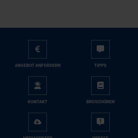
AN­GE­BOT AN­FOR­DERN
TIPPS
KON­TAKT
BRO­SCHÜ­REN