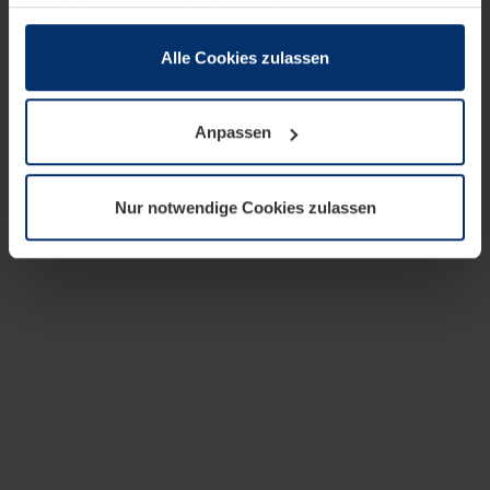
zusammen, die Sie ihnen bereitgestellt haben oder die
sie im Rahmen Ihrer Nutzung der Dienste gesammelt
haben.
Alle Cookies zulassen
Rechtlich können wir Cookies auf Ihrem Gerät speichern,
wenn diese für den Betrieb dieser Seite unbedingt
Anpassen
notwendig sind. Für alle anderen Cookie-Typen benötigen
wir Ihre Erlaubnis. Ihre Einwilligung können Sie jederzeit
in der Cookie-Erläuterung auf der Seite
Nur notwendige Cookies zulassen
Datenschutzerklärung
unserer Website ändern oder
widerrufen.