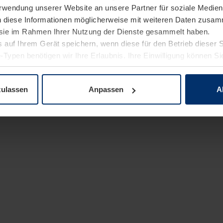
Verwendung unserer Website an unsere Partner für soziale Medi
n diese Informationen möglicherweise mit weiteren Daten zusam
e sie im Rahmen Ihrer Nutzung der Dienste gesammelt haben.
 auf Ihrem Gerät speichern, wenn diese für den Betrieb dieser 
-Typen benötigen wir Ihre Erlaubnis. Ihre Einwilligung können Sie
enschutzerklärung
unserer Website ändern oder widerrufen.
zulassen
Anpassen
A