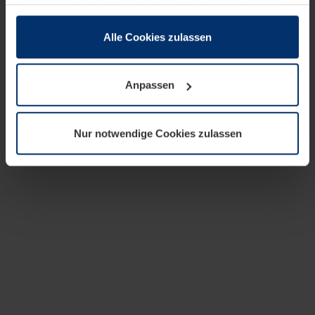
zusammen, die Sie ihnen bereitgestellt haben oder die
sie im Rahmen Ihrer Nutzung der Dienste gesammelt
haben.
Alle Cookies zulassen
Rechtlich können wir Cookies auf Ihrem Gerät speichern,
wenn diese für den Betrieb dieser Seite unbedingt
Anpassen
notwendig sind. Für alle anderen Cookie-Typen benötigen
wir Ihre Erlaubnis. Ihre Einwilligung können Sie jederzeit
in der Cookie-Erläuterung auf der Seite
Nur notwendige Cookies zulassen
Datenschutzerklärung
unserer Website ändern oder
widerrufen.