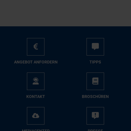
AN­GE­BOT AN­FOR­DERN
TIPPS
KON­TAKT
BRO­SCHÜ­REN