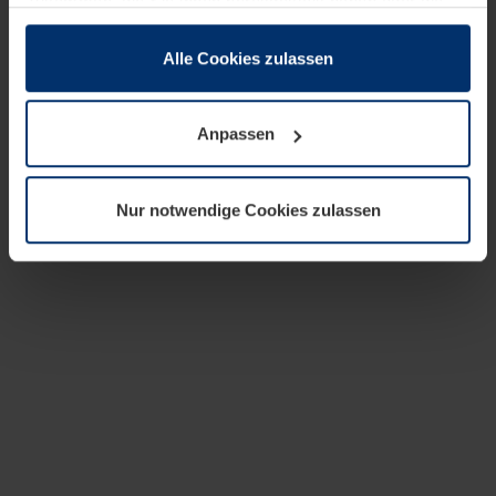
zusammen, die Sie ihnen bereitgestellt haben oder die
sie im Rahmen Ihrer Nutzung der Dienste gesammelt
haben.
Alle Cookies zulassen
Rechtlich können wir Cookies auf Ihrem Gerät speichern,
wenn diese für den Betrieb dieser Seite unbedingt
Anpassen
notwendig sind. Für alle anderen Cookie-Typen benötigen
wir Ihre Erlaubnis. Ihre Einwilligung können Sie jederzeit
in der Cookie-Erläuterung auf der Seite
Nur notwendige Cookies zulassen
Datenschutzerklärung
unserer Website ändern oder
widerrufen.