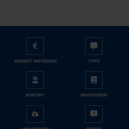
AN­GE­BOT AN­FOR­DERN
TIPPS
KON­TAKT
BRO­SCHÜ­REN