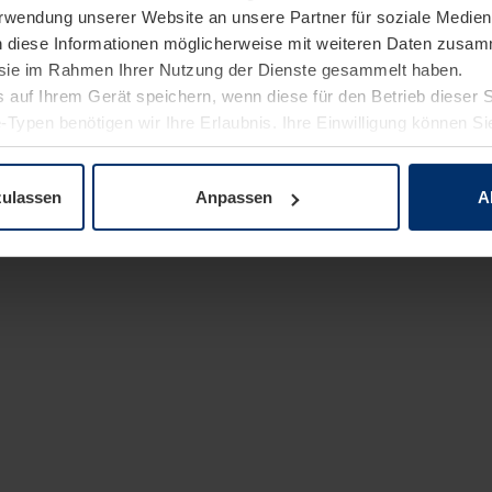
Verwendung unserer Website an unsere Partner für soziale Medi
n diese Informationen möglicherweise mit weiteren Daten zusam
e sie im Rahmen Ihrer Nutzung der Dienste gesammelt haben.
 auf Ihrem Gerät speichern, wenn diese für den Betrieb dieser 
-Typen benötigen wir Ihre Erlaubnis. Ihre Einwilligung können Sie
enschutzerklärung
unserer Website ändern oder widerrufen.
zulassen
Anpassen
A