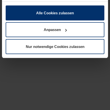
zusammen, die Sie ihnen bereitgestellt haben oder die
sie im Rahmen Ihrer Nutzung der Dienste gesammelt
haben.
Alle Cookies zulassen
Rechtlich können wir Cookies auf Ihrem Gerät speichern,
wenn diese für den Betrieb dieser Seite unbedingt
Anpassen
notwendig sind. Für alle anderen Cookie-Typen benötigen
wir Ihre Erlaubnis. Ihre Einwilligung können Sie jederzeit
in der Cookie-Erläuterung auf der Seite
Nur notwendige Cookies zulassen
Datenschutzerklärung
unserer Website ändern oder
widerrufen.