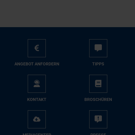
AN­GE­BOT AN­FOR­DERN
TIPPS
KON­TAKT
BRO­SCHÜ­REN