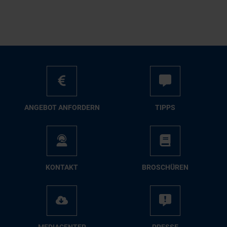
AN­GE­BOT AN­FOR­DERN
TIPPS
KON­TAKT
BRO­SCHÜ­REN