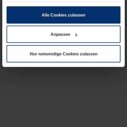
zusammen, die Sie ihnen bereitgestellt haben oder die
sie im Rahmen Ihrer Nutzung der Dienste gesammelt
haben.
Alle Cookies zulassen
Rechtlich können wir Cookies auf Ihrem Gerät speichern,
wenn diese für den Betrieb dieser Seite unbedingt
Anpassen
notwendig sind. Für alle anderen Cookie-Typen benötigen
wir Ihre Erlaubnis. Ihre Einwilligung können Sie jederzeit
in der Cookie-Erläuterung auf der Seite
Nur notwendige Cookies zulassen
Datenschutzerklärung
unserer Website ändern oder
widerrufen.