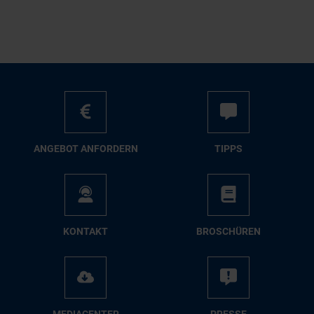
AN­GE­BOT AN­FOR­DERN
TIPPS
KON­TAKT
BRO­SCHÜ­REN