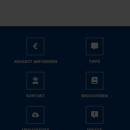
AN­GE­BOT AN­FOR­DERN
TIPPS
KON­TAKT
BRO­SCHÜ­REN