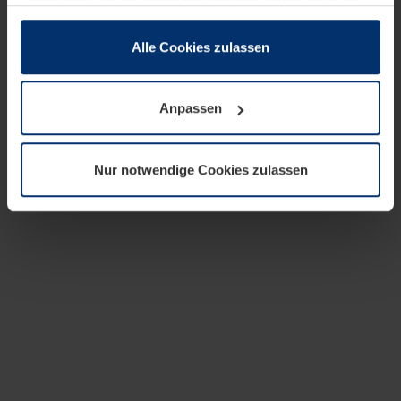
zusammen, die Sie ihnen bereitgestellt haben oder die
sie im Rahmen Ihrer Nutzung der Dienste gesammelt
haben.
Alle Cookies zulassen
Rechtlich können wir Cookies auf Ihrem Gerät speichern,
wenn diese für den Betrieb dieser Seite unbedingt
Anpassen
notwendig sind. Für alle anderen Cookie-Typen benötigen
wir Ihre Erlaubnis. Ihre Einwilligung können Sie jederzeit
in der Cookie-Erläuterung auf der Seite
Nur notwendige Cookies zulassen
Datenschutzerklärung
unserer Website ändern oder
widerrufen.