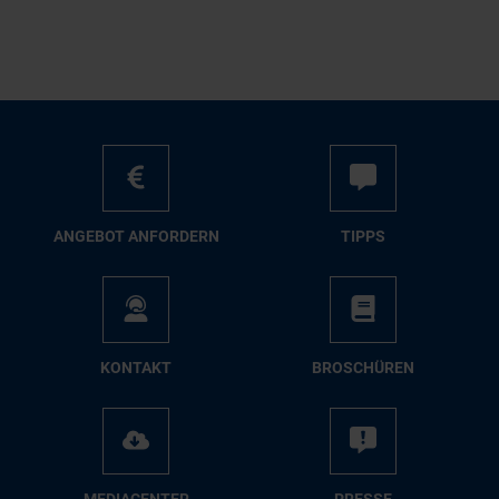
AN­GE­BOT AN­FOR­DERN
TIPPS
KON­TAKT
BRO­SCHÜ­REN