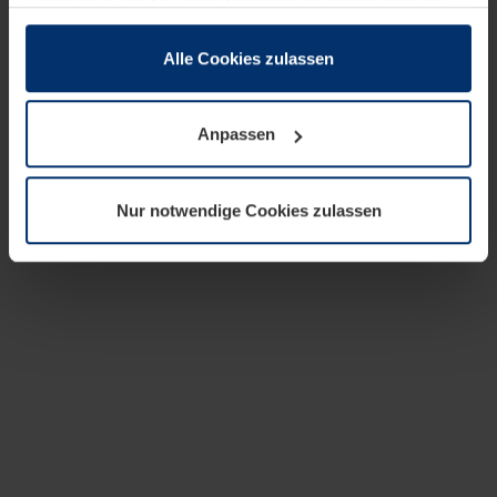
zusammen, die Sie ihnen bereitgestellt haben oder die
sie im Rahmen Ihrer Nutzung der Dienste gesammelt
haben.
Alle Cookies zulassen
Rechtlich können wir Cookies auf Ihrem Gerät speichern,
wenn diese für den Betrieb dieser Seite unbedingt
Anpassen
notwendig sind. Für alle anderen Cookie-Typen benötigen
wir Ihre Erlaubnis. Ihre Einwilligung können Sie jederzeit
in der Cookie-Erläuterung auf der Seite
Nur notwendige Cookies zulassen
Datenschutzerklärung
unserer Website ändern oder
widerrufen.