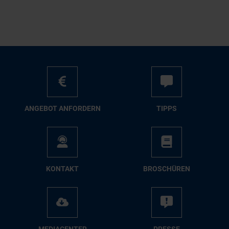
AN­GE­BOT AN­FOR­DERN
TIPPS
KON­TAKT
BRO­SCHÜ­REN