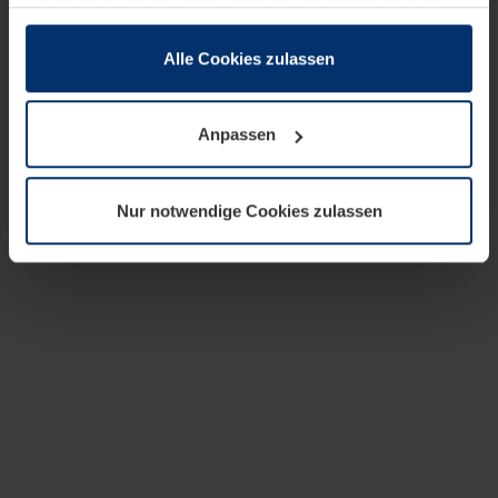
zusammen, die Sie ihnen bereitgestellt haben oder die
sie im Rahmen Ihrer Nutzung der Dienste gesammelt
haben.
Alle Cookies zulassen
Rechtlich können wir Cookies auf Ihrem Gerät speichern,
wenn diese für den Betrieb dieser Seite unbedingt
Anpassen
notwendig sind. Für alle anderen Cookie-Typen benötigen
wir Ihre Erlaubnis. Ihre Einwilligung können Sie jederzeit
in der Cookie-Erläuterung auf der Seite
Nur notwendige Cookies zulassen
Datenschutzerklärung
unserer Website ändern oder
widerrufen.