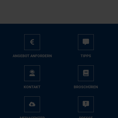
AN­GE­BOT AN­FOR­DERN
TIPPS
KON­TAKT
BRO­SCHÜ­REN