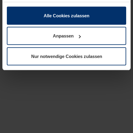
zusammen, die Sie ihnen bereitgestellt haben oder die
sie im Rahmen Ihrer Nutzung der Dienste gesammelt
haben.
Alle Cookies zulassen
Rechtlich können wir Cookies auf Ihrem Gerät speichern,
wenn diese für den Betrieb dieser Seite unbedingt
Anpassen
notwendig sind. Für alle anderen Cookie-Typen benötigen
wir Ihre Erlaubnis. Ihre Einwilligung können Sie jederzeit
in der Cookie-Erläuterung auf der Seite
Nur notwendige Cookies zulassen
Datenschutzerklärung
unserer Website ändern oder
widerrufen.