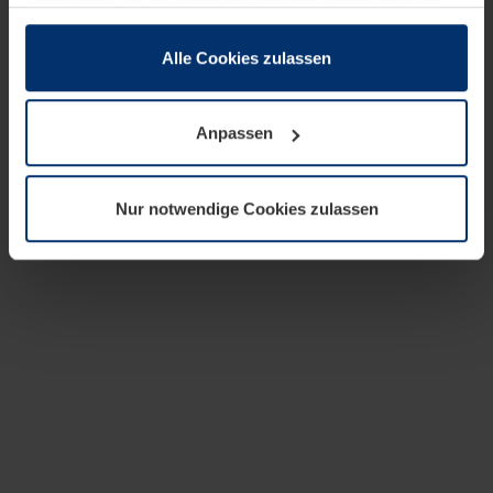
zusammen, die Sie ihnen bereitgestellt haben oder die
sie im Rahmen Ihrer Nutzung der Dienste gesammelt
haben.
Alle Cookies zulassen
Rechtlich können wir Cookies auf Ihrem Gerät speichern,
wenn diese für den Betrieb dieser Seite unbedingt
Anpassen
notwendig sind. Für alle anderen Cookie-Typen benötigen
wir Ihre Erlaubnis. Ihre Einwilligung können Sie jederzeit
in der Cookie-Erläuterung auf der Seite
Nur notwendige Cookies zulassen
Datenschutzerklärung
unserer Website ändern oder
widerrufen.