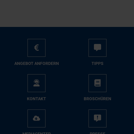
AN­GE­BOT AN­FOR­DERN
TIPPS
KON­TAKT
BRO­SCHÜ­REN