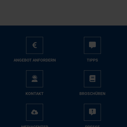
AN­GE­BOT AN­FOR­DERN
TIPPS
KON­TAKT
BRO­SCHÜ­REN