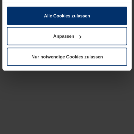
zusammen, die Sie ihnen bereitgestellt haben oder die
sie im Rahmen Ihrer Nutzung der Dienste gesammelt
haben.
Alle Cookies zulassen
Rechtlich können wir Cookies auf Ihrem Gerät speichern,
wenn diese für den Betrieb dieser Seite unbedingt
Anpassen
notwendig sind. Für alle anderen Cookie-Typen benötigen
wir Ihre Erlaubnis. Ihre Einwilligung können Sie jederzeit
in der Cookie-Erläuterung auf der Seite
Nur notwendige Cookies zulassen
Datenschutzerklärung
unserer Website ändern oder
widerrufen.