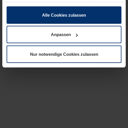
zusammen, die Sie ihnen bereitgestellt haben oder die
sie im Rahmen Ihrer Nutzung der Dienste gesammelt
haben.
Alle Cookies zulassen
Rechtlich können wir Cookies auf Ihrem Gerät speichern,
wenn diese für den Betrieb dieser Seite unbedingt
Anpassen
notwendig sind. Für alle anderen Cookie-Typen benötigen
wir Ihre Erlaubnis. Ihre Einwilligung können Sie jederzeit
in der Cookie-Erläuterung auf der Seite
Nur notwendige Cookies zulassen
Datenschutzerklärung
unserer Website ändern oder
widerrufen.