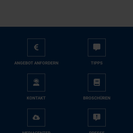
AN­GE­BOT AN­FOR­DERN
TIPPS
KON­TAKT
BRO­SCHÜ­REN