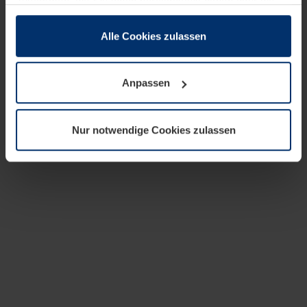
zusammen, die Sie ihnen bereitgestellt haben oder die
sie im Rahmen Ihrer Nutzung der Dienste gesammelt
haben.
Alle Cookies zulassen
Rechtlich können wir Cookies auf Ihrem Gerät speichern,
wenn diese für den Betrieb dieser Seite unbedingt
Anpassen
notwendig sind. Für alle anderen Cookie-Typen benötigen
wir Ihre Erlaubnis. Ihre Einwilligung können Sie jederzeit
in der Cookie-Erläuterung auf der Seite
Nur notwendige Cookies zulassen
Datenschutzerklärung
unserer Website ändern oder
widerrufen.