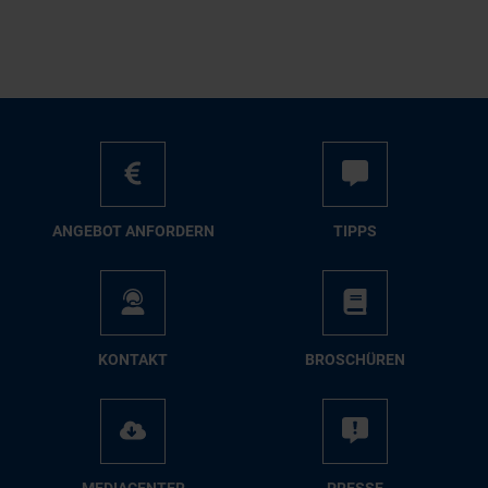
AN­GE­BOT AN­FOR­DERN
TIPPS
KON­TAKT
BRO­SCHÜ­REN