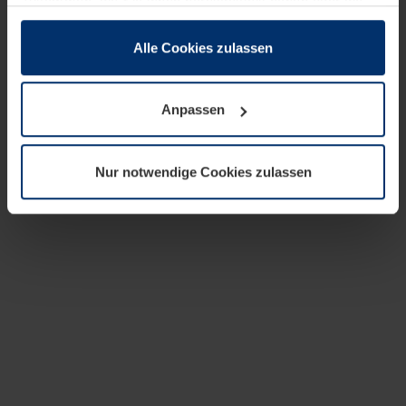
zusammen, die Sie ihnen bereitgestellt haben oder die
sie im Rahmen Ihrer Nutzung der Dienste gesammelt
haben.
Alle Cookies zulassen
Rechtlich können wir Cookies auf Ihrem Gerät speichern,
wenn diese für den Betrieb dieser Seite unbedingt
Anpassen
notwendig sind. Für alle anderen Cookie-Typen benötigen
wir Ihre Erlaubnis. Ihre Einwilligung können Sie jederzeit
in der Cookie-Erläuterung auf der Seite
Nur notwendige Cookies zulassen
Datenschutzerklärung
unserer Website ändern oder
widerrufen.