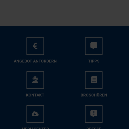
AN­GE­BOT AN­FOR­DERN
TIPPS
KON­TAKT
BRO­SCHÜ­REN