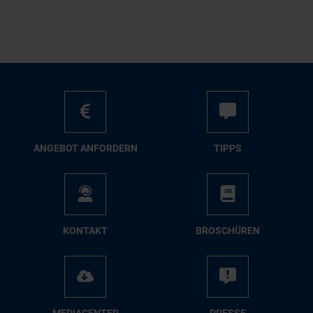
AN­GE­BOT AN­FOR­DERN
TIPPS
KON­TAKT
BRO­SCHÜ­REN