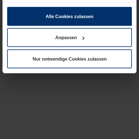
zusammen, die Sie ihnen bereitgestellt haben oder die
sie im Rahmen Ihrer Nutzung der Dienste gesammelt
haben.
Alle Cookies zulassen
Rechtlich können wir Cookies auf Ihrem Gerät speichern,
wenn diese für den Betrieb dieser Seite unbedingt
Anpassen
notwendig sind. Für alle anderen Cookie-Typen benötigen
wir Ihre Erlaubnis. Ihre Einwilligung können Sie jederzeit
in der Cookie-Erläuterung auf der Seite
Nur notwendige Cookies zulassen
Datenschutzerklärung
unserer Website ändern oder
widerrufen.