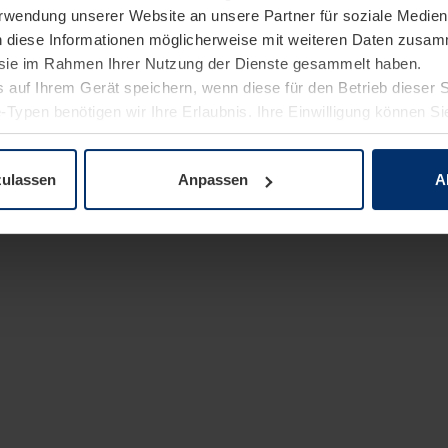
Verwendung unserer Website an unsere Partner für soziale Medi
n diese Informationen möglicherweise mit weiteren Daten zusam
e sie im Rahmen Ihrer Nutzung der Dienste gesammelt haben.
 auf Ihrem Gerät speichern, wenn diese für den Betrieb dieser 
-Typen benötigen wir Ihre Erlaubnis. Ihre Einwilligung können Sie
enschutzerklärung
unserer Website ändern oder widerrufen.
zulassen
Anpassen
A