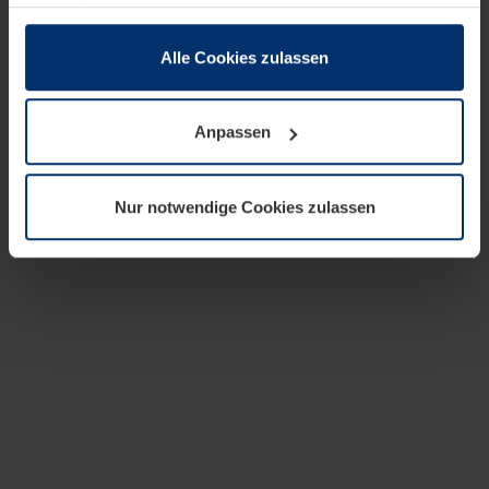
zusammen, die Sie ihnen bereitgestellt haben oder die
sie im Rahmen Ihrer Nutzung der Dienste gesammelt
haben.
Alle Cookies zulassen
Rechtlich können wir Cookies auf Ihrem Gerät speichern,
wenn diese für den Betrieb dieser Seite unbedingt
Anpassen
notwendig sind. Für alle anderen Cookie-Typen benötigen
wir Ihre Erlaubnis. Ihre Einwilligung können Sie jederzeit
in der Cookie-Erläuterung auf der Seite
Nur notwendige Cookies zulassen
Datenschutzerklärung
unserer Website ändern oder
widerrufen.