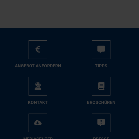
AN­GE­BOT AN­FOR­DERN
TIPPS
KON­TAKT
BRO­SCHÜ­REN