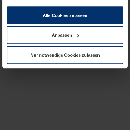
zusammen, die Sie ihnen bereitgestellt haben oder die
sie im Rahmen Ihrer Nutzung der Dienste gesammelt
haben.
Alle Cookies zulassen
Rechtlich können wir Cookies auf Ihrem Gerät speichern,
wenn diese für den Betrieb dieser Seite unbedingt
Anpassen
notwendig sind. Für alle anderen Cookie-Typen benötigen
wir Ihre Erlaubnis. Ihre Einwilligung können Sie jederzeit
in der Cookie-Erläuterung auf der Seite
Nur notwendige Cookies zulassen
Datenschutzerklärung
unserer Website ändern oder
widerrufen.