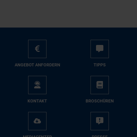
AN­GE­BOT AN­FOR­DERN
TIPPS
KON­TAKT
BRO­SCHÜ­REN