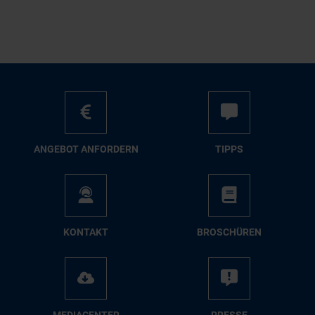
AN­GE­BOT AN­FOR­DERN
TIPPS
KON­TAKT
BRO­SCHÜ­REN