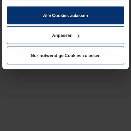
zusammen, die Sie ihnen bereitgestellt haben oder die
sie im Rahmen Ihrer Nutzung der Dienste gesammelt
haben.
Alle Cookies zulassen
Rechtlich können wir Cookies auf Ihrem Gerät speichern,
wenn diese für den Betrieb dieser Seite unbedingt
Anpassen
notwendig sind. Für alle anderen Cookie-Typen benötigen
wir Ihre Erlaubnis. Ihre Einwilligung können Sie jederzeit
in der Cookie-Erläuterung auf der Seite
Nur notwendige Cookies zulassen
Datenschutzerklärung
unserer Website ändern oder
widerrufen.