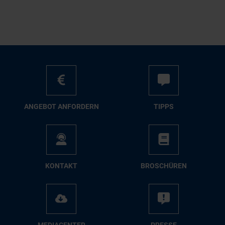
AN­GE­BOT AN­FOR­DERN
TIPPS
KON­TAKT
BRO­SCHÜ­REN