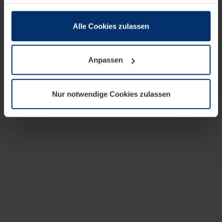
zusammen, die Sie ihnen bereitgestellt haben oder die
sie im Rahmen Ihrer Nutzung der Dienste gesammelt
haben.
Alle Cookies zulassen
Rechtlich können wir Cookies auf Ihrem Gerät speichern,
wenn diese für den Betrieb dieser Seite unbedingt
Anpassen
notwendig sind. Für alle anderen Cookie-Typen benötigen
wir Ihre Erlaubnis. Ihre Einwilligung können Sie jederzeit
in der Cookie-Erläuterung auf der Seite
Nur notwendige Cookies zulassen
Datenschutzerklärung
unserer Website ändern oder
widerrufen.