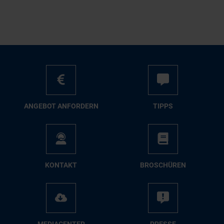
AN­GE­BOT AN­FOR­DERN
TIPPS
KON­TAKT
BRO­SCHÜ­REN