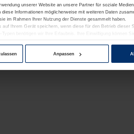
Verwendung unserer Website an unsere Partner für soziale Medi
n diese Informationen möglicherweise mit weiteren Daten zusam
e sie im Rahmen Ihrer Nutzung der Dienste gesammelt haben.
 auf Ihrem Gerät speichern, wenn diese für den Betrieb dieser 
-Typen benötigen wir Ihre Erlaubnis. Ihre Einwilligung können Sie
enschutzerklärung
unserer Website ändern oder widerrufen.
zulassen
Anpassen
A