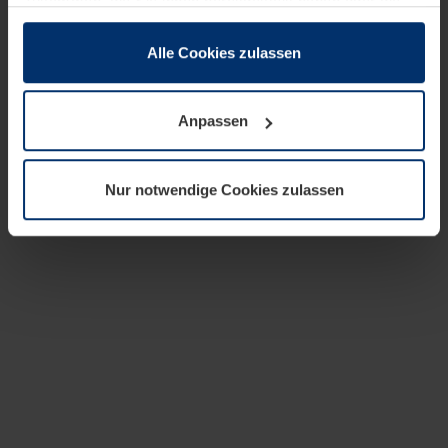
zusammen, die Sie ihnen bereitgestellt haben oder die
sie im Rahmen Ihrer Nutzung der Dienste gesammelt
haben.
Alle Cookies zulassen
Rechtlich können wir Cookies auf Ihrem Gerät speichern,
wenn diese für den Betrieb dieser Seite unbedingt
Anpassen
notwendig sind. Für alle anderen Cookie-Typen benötigen
wir Ihre Erlaubnis. Ihre Einwilligung können Sie jederzeit
in der Cookie-Erläuterung auf der Seite
Nur notwendige Cookies zulassen
Datenschutzerklärung
unserer Website ändern oder
widerrufen.