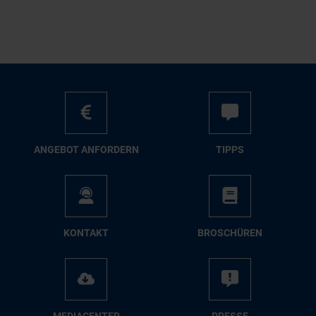
AN­GE­BOT AN­FOR­DERN
TIPPS
KON­TAKT
BRO­SCHÜ­REN