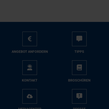
AN­GE­BOT AN­FOR­DERN
TIPPS
KON­TAKT
BRO­SCHÜ­REN