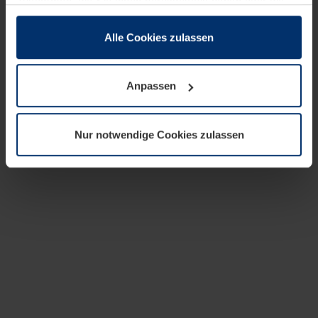
zusammen, die Sie ihnen bereitgestellt haben oder die
sie im Rahmen Ihrer Nutzung der Dienste gesammelt
haben.
Alle Cookies zulassen
Rechtlich können wir Cookies auf Ihrem Gerät speichern,
wenn diese für den Betrieb dieser Seite unbedingt
Anpassen
notwendig sind. Für alle anderen Cookie-Typen benötigen
wir Ihre Erlaubnis. Ihre Einwilligung können Sie jederzeit
in der Cookie-Erläuterung auf der Seite
Nur notwendige Cookies zulassen
Datenschutzerklärung
unserer Website ändern oder
widerrufen.