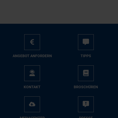
AN­GE­BOT AN­FOR­DERN
TIPPS
KON­TAKT
BRO­SCHÜ­REN