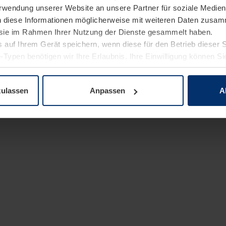
Verwendung unserer Website an unsere Partner für soziale Medi
n diese Informationen möglicherweise mit weiteren Daten zusam
e sie im Rahmen Ihrer Nutzung der Dienste gesammelt haben.
 auf Ihrem Gerät speichern, wenn diese für den Betrieb dieser 
-Typen benötigen wir Ihre Erlaubnis. Ihre Einwilligung können Sie
enschutzerklärung
unserer Website ändern oder widerrufen.
zulassen
Anpassen
A